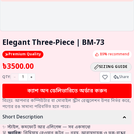
Elegant Three-Piece | BM-73
Premium Quality
89% recommend
৳
3500.00
SIZING GUIDE
QTY:
Share
ক্যাশ অন ডেলিভারিতে অর্ডার করুন
বিঃদ্রঃ: আপনার কম্পিউটার বা মোবাইল স্ক্রীন রেজুলেশন উপর নির্ভর করে,
পণ্যের রঙ সামান্য পরিবর্তিত হতে পারে।
Short Description
✨ স্টাইল, কমফোর্ট আর এলিগেন্স — সব একসাথে!
👗
ফ্যাব্রিক:
প্রিমিয়াম রেওয়ান কটন — নরম, আরামদায়ক ও ত্বক-বান্ধব