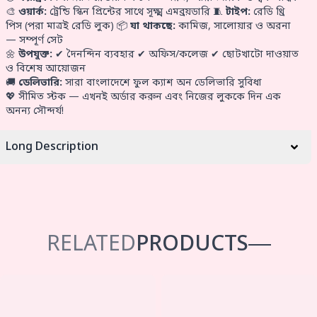
🎨
ওয়ার্ক:
ট্রেন্ডি স্কিন প্রিন্টের সাথে সূক্ষ্ম এমব্রয়ডারি 🧵
টাইপ:
রেডি থ্রি
পিস (পরা মাত্রই রেডি লুক) 📦
যা থাকছে:
কামিজ, সালোয়ার ও অরনা
— সম্পূর্ণ সেট
🌼
উপযুক্ত:
✔ দৈনন্দিন ব্যবহার ✔ অফিস/কলেজ ✔ ছোটখাটো দাওয়াত
ও বিশেষ আয়োজন
🚚
ডেলিভারি:
সারা বাংলাদেশে ফুল ক্যাশ অন ডেলিভারি সুবিধা
💖 সীমিত স্টক — এখনই অর্ডার করুন এবং নিজের লুককে দিন এক
অনন্য সৌন্দর্য!
Long Description
RELATED
PRODUCTS