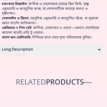
চমৎকার ডিজাইন:
কামিজ ও সেলোয়ারে রয়েছে স্কিন প্রিন্ট, সূক্ষ্ম
এম্ব্রয়ডারি ও কারচুপির কাজ, যা পোশাকটিকে করেছে অনন্য ও
দৃষ্টিনন্দন।
নেকলাইন ও স্লিভস:
আধুনিক এম্ব্রয়ডারি ও কারচুপির ছোঁয়া, যা লুককে
আনে বাড়তি আভিজাত্য।
রেডিমেড ৩ পিস সেট:
কামিজ, সেলোয়ার ও ওড়না—কোনো সেলাইয়ের
ঝামেলা ছাড়াই রেডি টু ওয়্যার।
ক্যাশ অন ডেলিভারি:
নিশ্চিন্তে হাতে পেয়ে মূল্য পরিশোধের সুবিধা।
Long Description
RELATED
PRODUCTS