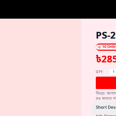
PS-2
10
Onli
৳
28
QTY:
বিঃদ্রঃ: আপন
রঙ সামান্য প
Short Des