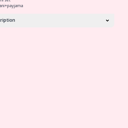
ni set
ani+payjama
ription